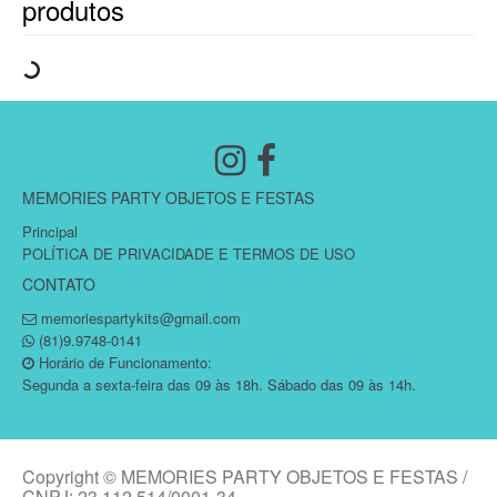
produtos
MEMORIES PARTY OBJETOS E FESTAS
Principal
POLÍTICA DE PRIVACIDADE E TERMOS DE USO
CONTATO
memoriespartykits@gmail.com
(81)9.9748-0141
Horário de Funcionamento:
Segunda a sexta-feira das 09 às 18h. Sábado das 09 às 14h.
Copyright © MEMORIES PARTY OBJETOS E FESTAS /
CNPJ: 23.112.514/0001-34